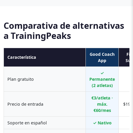
Comparativa de alternativas
a TrainingPeaks
Good Coach
Fin
Característica
App
Sur
✓
Plan gratuito
Permanente
(2 atletas)
€3/atleta ·
Precio de entrada
máx.
$19/
€60/mes
Soporte en español
✓ Nativo