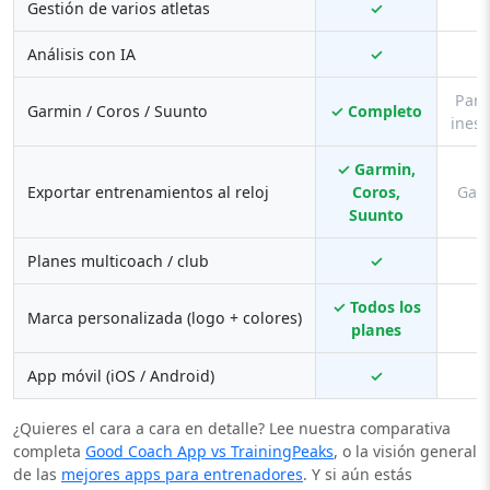
Gestión de varios atletas
✓
Análisis con IA
✓
Parci
Garmin / Coros / Suunto
✓ Completo
inest
✓ Garmin,
Exportar entrenamientos al reloj
Coros,
Gar
Suunto
Planes multicoach / club
✓
✓ Todos los
Marca personalizada (logo + colores)
planes
App móvil (iOS / Android)
✓
¿Quieres el cara a cara en detalle? Lee nuestra comparativa
completa
Good Coach App vs TrainingPeaks
, o la visión general
de las
mejores apps para entrenadores
. Y si aún estás